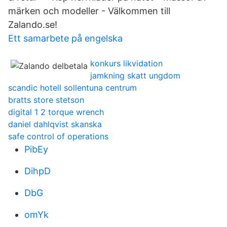
märken och modeller - Välkommen till
Zalando.se!
Ett samarbete på engelska
konkurs likvidation
jamkning skatt ungdom
scandic hotell sollentuna centrum
bratts store stetson
digital 1 2 torque wrench
daniel dahlqvist skanska
safe control of operations
PibEy
DihpD
DbG
omYk